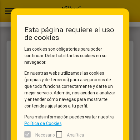
menu
Esta página requiere el uso
de cookies
Las cookies son obligatorias para poder
Fechas
Vehículo
Extras
Mis datos
Resumen
continuar. Debe habilitar las cookies en su
1
2
3
4
5
navegador.
En nuestras webs utilizamos las cookies
Recogida
(propias y de terceros) para asegurarnos de
location_on
que todo funciona correctamente y darte un
▼
mejor servicio. Además, nos ayudan a analizar
Devolución
y entender cómo navegas para mostrarte
location_on
contenidos ajustados a tu perfil.
▼
Para más información puedes visitar nuestra
Política de Cookies
.
Recogida
date_range
▼
Necesario
Analítica